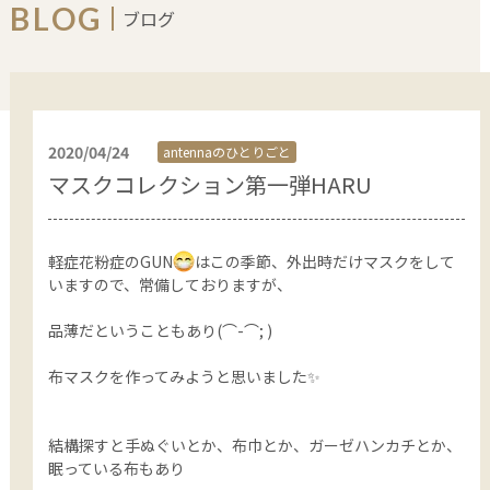
COLOR
BLOG
ブログ
HAIR CARE
HEAD SPA
2020/04/24
antennaのひとりごと
マスクコレクション第一弾HARU
軽症花粉症のGUN
はこの季節、外出時だけマスクをして
いますので、常備しておりますが、
品薄だということもあり(⌒-⌒; )
布マスクを作ってみようと思いました✨
結構探すと手ぬぐいとか、布巾とか、ガーゼハンカチとか、
眠っている布もあり