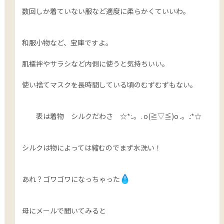
数回しか着ていない服など適度に柔らかくていいわ。
和服小物など、宝庫ですよ。
肌襦袢やサラシなど内側に使うと気持ちいい。
使い捨てマスクを長時間している頃のむずむずもない。
表は着物 シルクだわさ ☆*:.。. o(≧▽≦)o .。.:*☆
シルクは物によっては縮むのでまず水洗い！
あれ？ゴワゴワになっちゃった
母にメールで聞いてみると