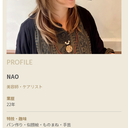
PROFILE
NAO
美容師・ケアリスト
業歴
22年
特技・趣味
パン作り・似顔絵・ものまね・手芸