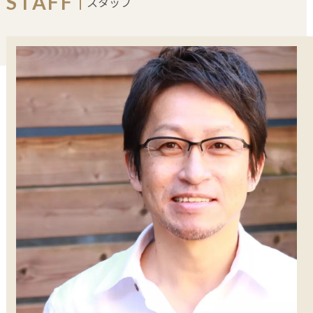
STAFF
スタッフ
COLOR
HAIR CARE
HEAD SPA